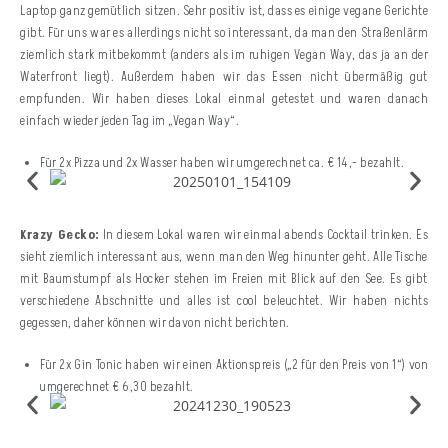
Laptop ganz gemütlich sitzen. Sehr positiv ist, dass es einige vegane Gerichte
gibt. Für uns war es allerdings nicht so interessant, da man den Straßenlärm
ziemlich stark mitbekommt (anders als im ruhigen Vegan Way, das ja an der
Waterfront liegt). Außerdem haben wir das Essen nicht übermäßig gut
empfunden. Wir haben dieses Lokal einmal getestet und waren danach
einfach wieder jeden Tag im „Vegan Way“.
Für 2x Pizza und 2x Wasser haben wir umgerechnet ca. € 14,- bezahlt.
Krazy Gecko:
In diesem Lokal waren wir einmal abends Cocktail trinken. Es
sieht ziemlich interessant aus, wenn man den Weg hinunter geht. Alle Tische
mit Baumstumpf als Hocker stehen im Freien mit Blick auf den See. Es gibt
verschiedene Abschnitte und alles ist cool beleuchtet. Wir haben nichts
gegessen, daher können wir davon nicht berichten.
Für 2x Gin Tonic haben wir einen Aktionspreis („2 für den Preis von 1“) von
umgerechnet € 6,30 bezahlt.