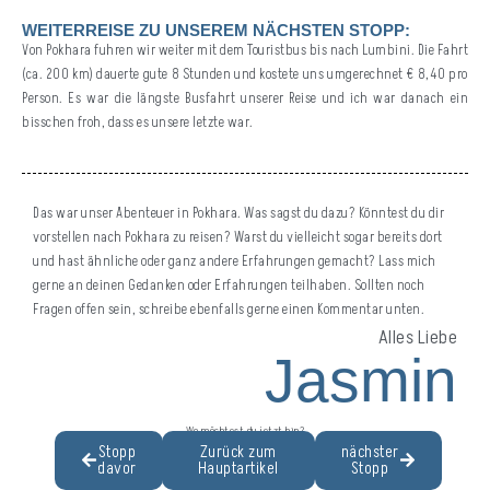
WEITERREISE ZU UNSEREM NÄCHSTEN STOPP:
Von Pokhara fuhren wir weiter mit dem Touristbus bis nach Lumbini. Die Fahrt
(ca. 200 km) dauerte gute 8 Stunden und kostete uns umgerechnet € 8,40 pro
Person. Es war die längste Busfahrt unserer Reise und ich war danach ein
bisschen froh, dass es unsere letzte war.
Das war unser Abenteuer in Pokhara. Was sagst du dazu? Könntest du dir
vorstellen nach Pokhara zu reisen? Warst du vielleicht sogar bereits dort
und hast ähnliche oder ganz andere Erfahrungen gemacht? Lass mich
gerne an deinen Gedanken oder Erfahrungen teilhaben. Sollten noch
Fragen offen sein, schreibe ebenfalls gerne einen Kommentar unten.
Alles Liebe
Jasmin
Wo möchtest du jetzt hin?
Stopp
Zurück zum
nächster
davor
Hauptartikel
Stopp