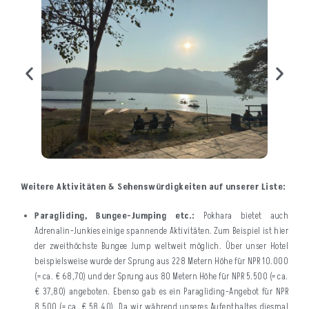
Weitere Aktivitäten & Sehenswürdigkeiten auf unserer Liste:
Paragliding, Bungee-Jumping etc.:
Pokhara bietet auch
Adrenalin-Junkies einige spannende Aktivitäten. Zum Beispiel ist hier
der zweithöchste Bungee Jump weltweit möglich. Über unser Hotel
beispielsweise wurde der Sprung aus 228 Metern Höhe für NPR 10.000
(= ca. € 68,70) und der Sprung aus 80 Metern Höhe für NPR 5.500 (= ca.
€ 37,80) angeboten. Ebenso gab es ein Paragliding-Angebot für NPR
8.500 (= ca. € 58,40). Da wir während unseres Aufenthaltes diesmal