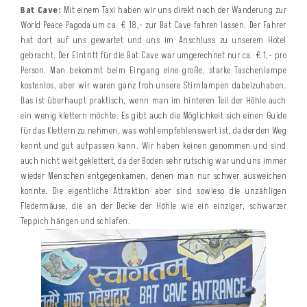
Bat Cave:
Mit einem Taxi haben wir uns direkt nach der Wanderung zur
World Peace Pagoda um ca. € 18,- zur Bat Cave fahren lassen. Der Fahrer
hat dort auf uns gewartet und uns im Anschluss zu unserem Hotel
gebracht. Der Eintritt für die Bat Cave war umgerechnet nur ca. € 1,- pro
Person. Man bekommt beim Eingang eine große, starke Taschenlampe
kostenlos, aber wir waren ganz froh unsere Stirnlampen dabeizuhaben.
Das ist überhaupt praktisch, wenn man im hinteren Teil der Höhle auch
ein wenig klettern möchte. Es gibt auch die Möglichkeit sich einen Guide
für das Klettern zu nehmen, was wohl empfehlenswert ist, da der den Weg
kennt und gut aufpassen kann. Wir haben keinen genommen und sind
auch nicht weit geklettert, da der Boden sehr rutschig war und uns immer
wieder Menschen entgegenkamen, denen man nur schwer ausweichen
konnte. Die eigentliche Attraktion aber sind sowieso die unzähligen
Fledermäuse, die an der Decke der Höhle wie ein einziger, schwarzer
Teppich hängen und schlafen.