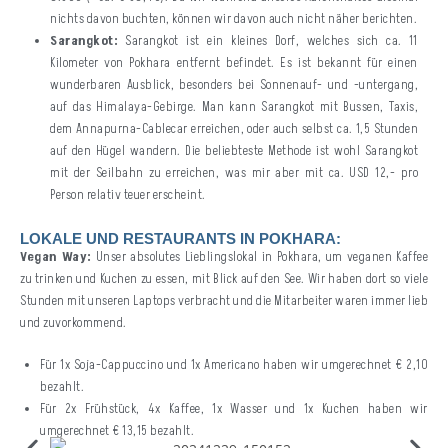
nichts davon buchten, können wir davon auch nicht näher berichten.
Sarangkot:
Sarangkot ist ein kleines Dorf, welches sich ca. 11
Kilometer von Pokhara entfernt befindet. Es ist bekannt für einen
wunderbaren Ausblick, besonders bei Sonnenauf- und -untergang,
auf das Himalaya-Gebirge. Man kann Sarangkot mit Bussen, Taxis,
dem Annapurna-Cablecar erreichen, oder auch selbst ca. 1,5 Stunden
auf den Hügel wandern. Die beliebteste Methode ist wohl Sarangkot
mit der Seilbahn zu erreichen, was mir aber mit ca. USD 12,- pro
Person relativ teuer erscheint.
LOKALE UND RESTAURANTS IN POKHARA:
Vegan Way:
Unser absolutes Lieblingslokal in Pokhara, um veganen Kaffee
zu trinken und Kuchen zu essen, mit Blick auf den See. Wir haben dort so viele
Stunden mit unseren Laptops verbracht und die Mitarbeiter waren immer lieb
und zuvorkommend.
Für 1x Soja-Cappuccino und 1x Americano haben wir umgerechnet € 2,10
bezahlt.
Für 2x Frühstück, 4x Kaffee, 1x Wasser und 1x Kuchen haben wir
umgerechnet € 13,15 bezahlt.