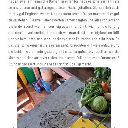
haben zwei einheimische Damen in einer für nepalesische Verhältnisse
sehr sauberen und gut ausgestatteten Küche gehalten. Sie konnten auch
relativ gut Englisch, was es für uns natürlich einfacher machte, alles gut
zu verstehen. Die zwei liebenswerten Damen zeigten uns alles von Anfang
bis Ende. Zuerst wie man den Teig zusammenrührt, wie man die Füllung
und den Dip vorbereitet, dann auch wie man die kleinen Teigtaschen füllt
und sie bemühten sich sehr uns die typische Falttechnik beizubringen. Da
das viel schwieriger ist, als es aussieht, brauchten wir viele Anläufe und
die beiden waren sehr geduldig mit uns. Zu guter Letzt durften wir die
Momos natürlich auch verkosten. In unserem Fall hat alles in Summe ca. 2
Stunden gedauert und uns hat es richtig Spaß gemacht.